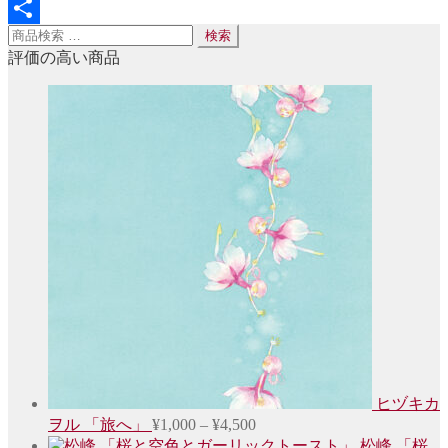
Line
検
検索
共
索
評価の高い商品
有
対
象:
ヒヅキカ
価
ヲル 「旅へ」
¥
1,000
–
¥
4,500
格
松峰 「桜