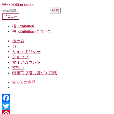
ナ
コ
桜Exhibition-online
ビ
ン
検
検索
ゲ
テ
索
メニュー
ー
ン
対
シ
ツ
象:
桜 Exhibition
ョ
へ
桜 Exhibition について
ン
ス
ホーム
へ
キ
カート
ス
ッ
サイトポリシー
キ
プ
ショップ
ッ
マイアカウント
プ
支払い
特定商取引に基づく記載
¥
0
0個の商品
Facebook