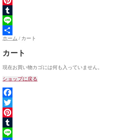
Twitter
Pinterest
Tumblr
Line
ホーム
/
カート
共
有
カート
現在お買い物カゴには何も入っていません。
ショップに戻る
Facebook
Twitter
Pinterest
Tumblr