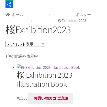
b
t
n
u
L
支払い
o
t
t
m
i
共
ホーム
ポスター
特定商取引に基づく記載
o
e
e
b
n
有
桜Exhibition2023
桜Exhibition2023
k
r
r
l
e
e
r
s
t
1件の結果を表示中
桜 Exhibition 2023
Illustration Book
¥
1,000
お買い物カゴに追加