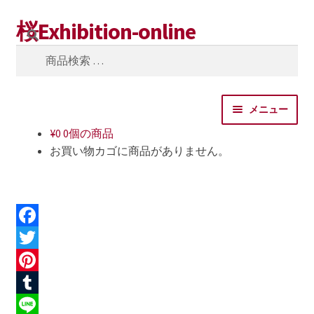
桜Exhibition-online
ナ
コ
検
ビ
ン
索
検
ゲ
テ
索
ー
ン
対
シ
ツ
象:
メニュー
ョ
へ
ン
ス
¥
0
0個の商品
ホーム
へ
キ
お買い物カゴに商品がありません。
ス
ッ
カート
キ
プ
ッ
サイトポリシー
プ
F
ショップ
a
T
c
w
P
マイアカウント
e
i
i
T