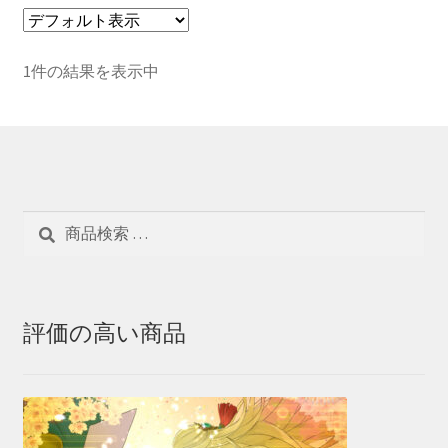
1件の結果を表示中
検
検
索
索
対
象:
評価の高い商品