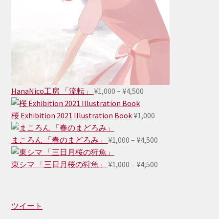
価
HanaNico工房 「流転」
¥
1,000
–
¥
4,500
格
帯:
桜 Exhibition 2021 Illustration Book
¥
1,000
¥1,000
–
価
まころん 「春のまどろみ」
¥
1,000
–
¥
4,500
¥4,500
格
帯:
価
東シマ 「三日月桜の狩魚」
¥
1,000
–
¥
4,500
¥1,000
格
–
帯:
¥4,500
¥1,000
ツイート
–