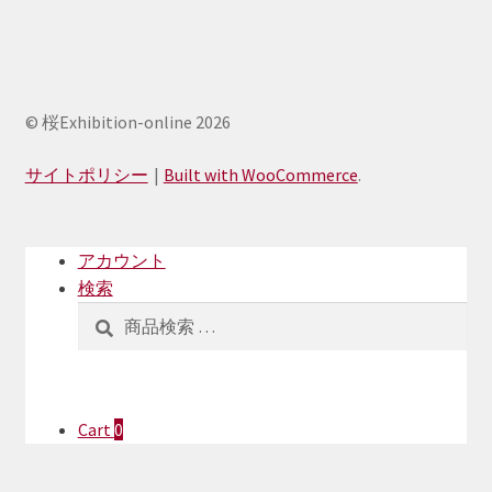
¥4,500
© 桜Exhibition-online 2026
サイトポリシー
Built with WooCommerce
.
アカウント
検索
検
検
索
索
対
象:
Cart
0