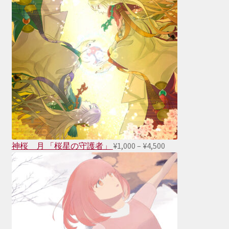
価
神桜 月 「桜星の守護者」
¥
1,000
–
¥
4,500
格
帯:
¥1,000
–
¥4,500