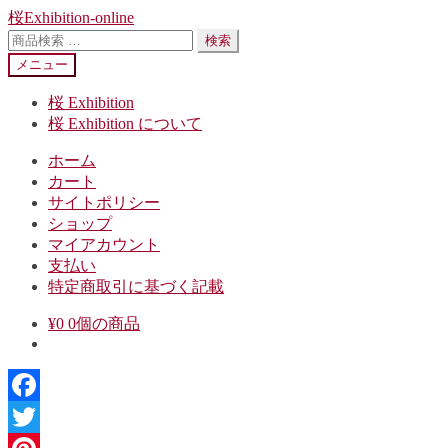
ナ
コ
桜Exhibition-online
ビ
ン
検
検索
ゲ
テ
索
メニュー
ー
ン
対
シ
ツ
象:
桜 Exhibition
ョ
へ
桜 Exhibition について
ン
ス
ホーム
へ
キ
カート
ス
ッ
サイトポリシー
キ
プ
ショップ
ッ
マイアカウント
プ
支払い
特定商取引に基づく記載
¥
0
0個の商品
Facebook