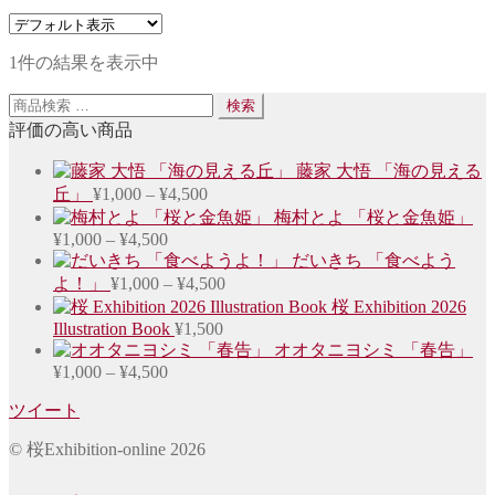
1件の結果を表示中
検
検索
索
評価の高い商品
対
藤家 大悟 「海の見える
象:
価
丘」
¥
1,000
–
¥
4,500
格
梅村とよ 「桜と金魚姫」
¥
1,000
–
¥
4,500
価
帯:
だいきち 「食べよう
¥1,000
格
–
価
よ！」
¥
1,000
–
¥
4,500
帯:
¥4,500
格
桜 Exhibition 2026
¥1,000
–
Illustration Book
¥
1,500
帯:
¥4,500
オオタニヨシミ 「春告」
¥1,000
–
¥
1,000
–
¥
4,500
価
¥4,500
格
ツイート
帯:
¥1,000
© 桜Exhibition-online 2026
–
¥4,500