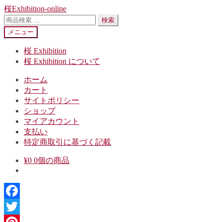
ナ
コ
桜Exhibition-online
ビ
ン
検
検索
ゲ
テ
索
メニュー
ー
ン
対
シ
ツ
象:
桜 Exhibition
ョ
へ
桜 Exhibition について
ン
ス
ホーム
へ
キ
カート
ス
ッ
サイトポリシー
キ
プ
ショップ
ッ
マイアカウント
プ
支払い
特定商取引に基づく記載
¥
0
0個の商品
Facebook