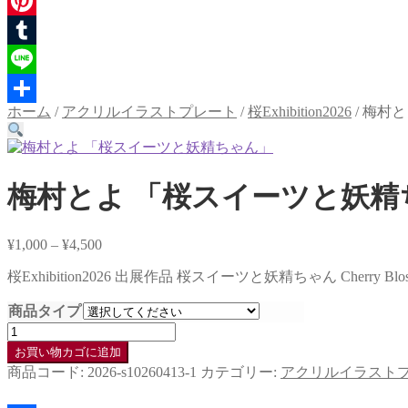
Twitter
Pinterest
Tumblr
Line
ホーム
/
アクリルイラストプレート
/
桜Exhibition2026
/
梅村と
共
有
梅村とよ 「桜スイーツと妖精
¥
1,000
–
¥
4,500
価
格
桜Exhibition2026 出展作品 桜スイーツと妖精ちゃん Cherry Blossom Sw
帯:
¥1,000
商品タイプ
–
梅
¥4,500
村
お買い物カゴに追加
と
商品コード:
2026-s10260413-1
カテゴリー:
アクリルイラスト
よ
「桜