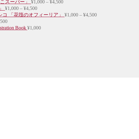
価
つちのこスーパー」
¥
1,000
–
¥
4,500
価
格
」
¥
1,000
–
¥
4,500
格
帯:
価
シコ 「花筏のオフィーリア」
¥
1,000
–
¥
4,500
¥1,000
価
帯:
格
,500
–
¥1,000
格
帯:
stration Book
¥
1,000
¥4,500
–
¥1,000
帯:
¥4,500
–
¥1,000
¥4,500
–
¥4,500