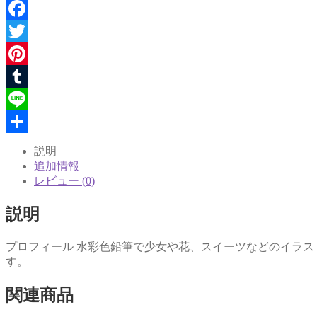
ス
イ
Facebook
ー
Twitter
ツ
と
Pinterest
妖
Tumblr
精
ち
Line
ゃ
共
ん」
説明
個
追加情報
有
レビュー (0)
説明
プロフィール 水彩色鉛筆で少女や花、スイーツなどのイラ
す。
関連商品