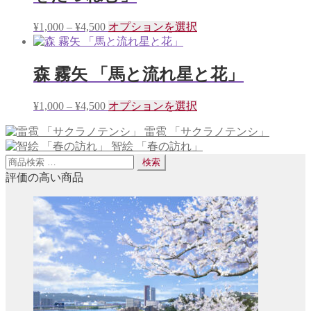
複
価
こ
¥
1,000
–
¥
4,500
オプションを選択
数
格
の
の
帯:
商
バ
¥1,000
品
リ
森 霧矢 「馬と流れ星と花」
–
に
エ
¥4,500
は
ー
価
こ
¥
1,000
–
¥
4,500
オプションを選択
複
シ
格
の
数
ョ
雷雹 「サクラノテンシ」
帯:
商
の
ン
智絵 「春の訪れ」
¥1,000
品
バ
が
検
–
検索
に
リ
あ
¥4,500
索
評価の高い商品
は
エ
り
対
複
ー
ま
象:
数
シ
す。
の
ョ
オ
バ
ン
プ
リ
が
シ
エ
あ
ョ
ー
り
ン
シ
ま
は
ョ