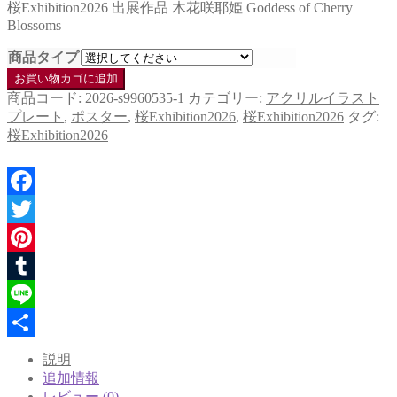
桜Exhibition2026 出展作品 木花咲耶姫 Goddess of Cherry
帯:
Blossoms
¥1,000
–
商品タイプ
¥4,500
麗
お買い物カゴに追加
葉
商品コード:
2026-s9960535-1
カテゴリー:
アクリルイラスト
「木
プレート
,
ポスター
,
桜Exhibition2026
,
桜Exhibition2026
タグ:
花
桜Exhibition2026
咲
耶
姫」
個
Facebook
Twitter
Pinterest
Tumblr
Line
共
説明
追加情報
有
レビュー (0)