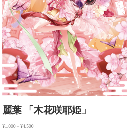
麗葉 「木花咲耶姫」
¥
1,000
–
¥
4,500
価
格