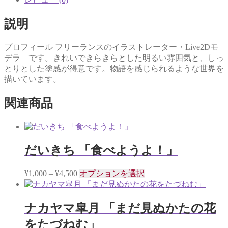
説明
プロフィール フリーランスのイラストレーター・Live2Dモ
デラ―です。きれいできらきらとした明るい雰囲気と、しっ
とりとした塗感が得意です。物語を感じられるような世界を
描いています。
関連商品
だいきち 「食べようよ！」
価
こ
¥
1,000
–
¥
4,500
オプションを選択
格
の
帯:
商
¥1,000
品
ナカヤマ皐月 「まだ見ぬかたの花
–
に
をたづねむ」
¥4,500
は