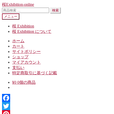
ナ
コ
桜Exhibition-online
ビ
ン
検
検索
ゲ
テ
索
メニュー
ー
ン
対
シ
ツ
象:
桜 Exhibition
ョ
へ
桜 Exhibition について
ン
ス
ホーム
へ
キ
カート
ス
ッ
サイトポリシー
キ
プ
ショップ
ッ
マイアカウント
プ
支払い
特定商取引に基づく記載
¥
0
0個の商品
Facebook