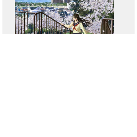
す。
商
ン
オ
品
が
プ
ペ
あ
シ
ー
り
ョ
ジ
ま
ン
か
す。
は
ら
オ
藤家 大
商
選
プ
価
悟 「海の見える丘」
¥
1,000
–
¥
4,500
品
択
シ
格
梅村とよ 「桜と金魚姫」
ペ
で
ョ
¥
1,000
–
¥
4,500
価
帯:
ー
き
ン
だいきち 「食べよう
¥1,000
格
ジ
ま
は
–
価
よ！」
¥
1,000
–
¥
4,500
帯:
か
す
商
¥4,500
格
桜 Exhibition 2026
¥1,000
ら
品
–
Illustration Book
¥
1,500
帯:
選
ペ
¥4,500
オオタニヨシミ 「春告」
¥1,000
択
ー
–
¥
1,000
–
¥
4,500
価
で
¥4,500
ジ
格
き
ツイート
か
帯:
ま
ら
¥1,000
© 桜Exhibition-online 2026
す
–
選
¥4,500
択