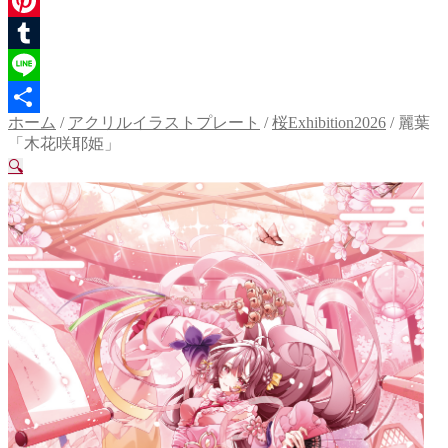
Twitter
Pinterest
Tumblr
Line
ホーム
/
アクリルイラストプレート
/
桜Exhibition2026
/
麗葉
共
「木花咲耶姫」
有
🔍